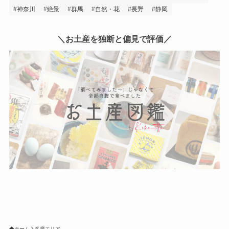
神奈川
絶景
群馬
自然・花
長野
静岡
＼お土産を独断と偏見で評価／
ホーム
多摩エリア