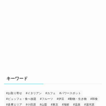
キーワード
お取り寄せ
イタリアン
カフェ
パワースポット
ビュッフェ・食べ放題
フルーツ
伊豆
動物・生き物
和食
多摩エリア
小田原
山梨
東京
海鮮
温泉
湯河原