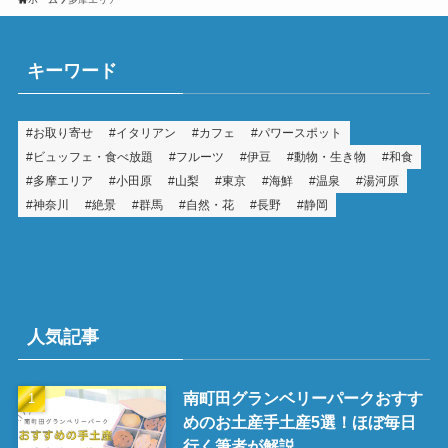
キーワード
お取り寄せ
イタリアン
カフェ
パワースポット
ビュッフェ・食べ放題
フルーツ
伊豆
動物・生き物
和食
多摩エリア
小田原
山梨
東京
海鮮
温泉
湯河原
神奈川
絶景
群馬
自然・花
長野
静岡
人気記事
南町田グランベリーパークおすす
めのお土産手土産5選！ほぼ毎日
行く筆者が解説