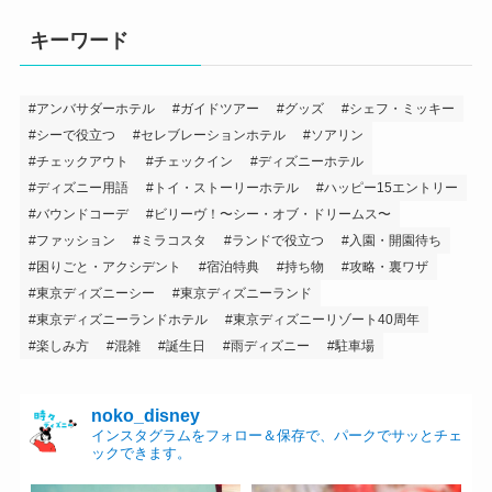
キーワード
アンバサダーホテル
ガイドツアー
グッズ
シェフ・ミッキー
シーで役立つ
セレブレーションホテル
ソアリン
チェックアウト
チェックイン
ディズニーホテル
ディズニー用語
トイ・ストーリーホテル
ハッピー15エントリー
バウンドコーデ
ビリーヴ！〜シー・オブ・ドリームス〜
ファッション
ミラコスタ
ランドで役立つ
入園・開園待ち
困りごと・アクシデント
宿泊特典
持ち物
攻略・裏ワザ
東京ディズニーシー
東京ディズニーランド
東京ディズニーランドホテル
東京ディズニーリゾート40周年
楽しみ方
混雑
誕生日
雨ディズニー
駐車場
noko_disney
インスタグラムをフォロー＆保存で、パークでサッとチェ
ックできます。