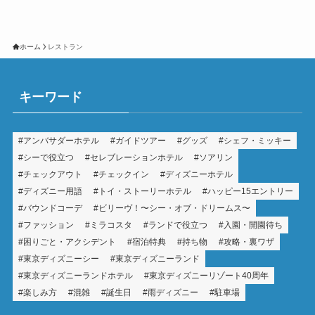
ホーム
レストラン
キーワード
アンバサダーホテル
ガイドツアー
グッズ
シェフ・ミッキー
シーで役立つ
セレブレーションホテル
ソアリン
チェックアウト
チェックイン
ディズニーホテル
ディズニー用語
トイ・ストーリーホテル
ハッピー15エントリー
バウンドコーデ
ビリーヴ！〜シー・オブ・ドリームス〜
ファッション
ミラコスタ
ランドで役立つ
入園・開園待ち
困りごと・アクシデント
宿泊特典
持ち物
攻略・裏ワザ
東京ディズニーシー
東京ディズニーランド
東京ディズニーランドホテル
東京ディズニーリゾート40周年
楽しみ方
混雑
誕生日
雨ディズニー
駐車場