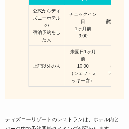
公式からディ
チェックイン
ズニーホテル
日
宿泊予約成
の
1ヶ月前
後すぐ
宿泊予約をし
9:00
た人
来園日1ヶ月
3ヶ月前
前
10:00
上記以外の人
10:00
（除くシ
（シェフ・ミ
フ・ミッ
ッキー含）
ー）
ディズニーリゾートのレストランは、ホテル内と
パーク内で予約開始タイミングが変わります。