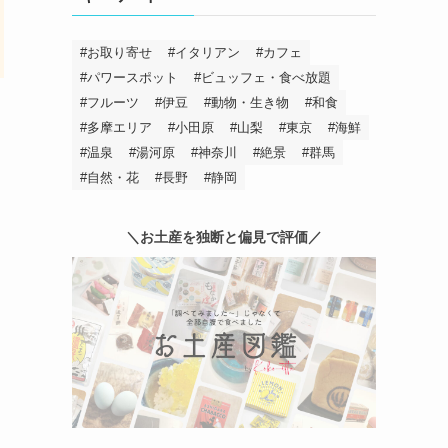
お取り寄せ
イタリアン
カフェ
パワースポット
ビュッフェ・食べ放題
フルーツ
伊豆
動物・生き物
和食
多摩エリア
小田原
山梨
東京
海鮮
温泉
湯河原
神奈川
絶景
群馬
自然・花
長野
静岡
＼お土産を独断と偏見で評価／