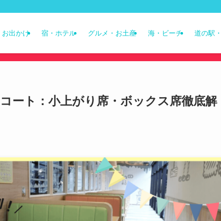
・お出かけ
宿・ホテル
グルメ・お土産
海・ビーチ
道の駅・
ドコート：小上がり席・ボックス席徹底解