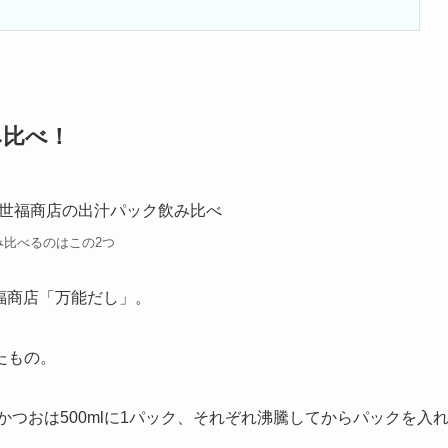
み比べ！
み比べるのはこの2つ
世福商店「万能だし」。
たもの。
Aのかつおは500mlに1パック、それぞれ沸騰してからパックを入