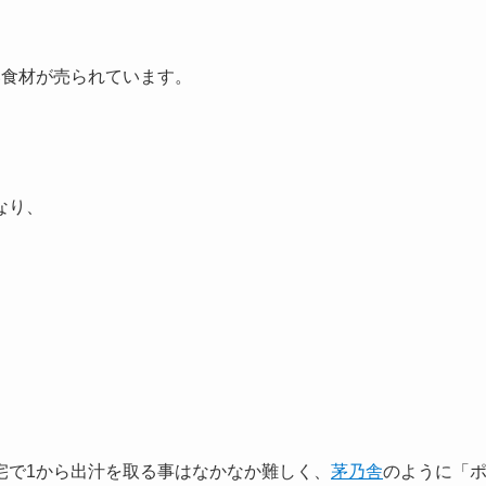
い食材が売られています。
なり、
宅で1から出汁を取る事はなかなか難しく、
茅乃舎
のように「