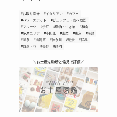
お取り寄せ
イタリアン
カフェ
パワースポット
ビュッフェ・食べ放題
フルーツ
伊豆
動物・生き物
和食
多摩エリア
小田原
山梨
東京
海鮮
温泉
湯河原
神奈川
絶景
群馬
自然・花
長野
静岡
＼お土産を独断と偏見で評価／
ポ