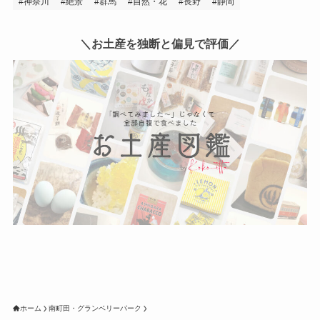
神奈川
絶景
群馬
自然・花
長野
静岡
＼お土産を独断と偏見で評価／
ホーム
南町田・グランベリーパーク