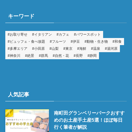
キーワード
お取り寄せ
イタリアン
カフェ
パワースポット
ビュッフェ・食べ放題
フルーツ
伊豆
動物・生き物
和食
多摩エリア
小田原
山梨
東京
海鮮
温泉
湯河原
神奈川
絶景
群馬
自然・花
長野
静岡
人気記事
南町田グランベリーパークおすす
めのお土産手土産5選！ほぼ毎日
行く筆者が解説