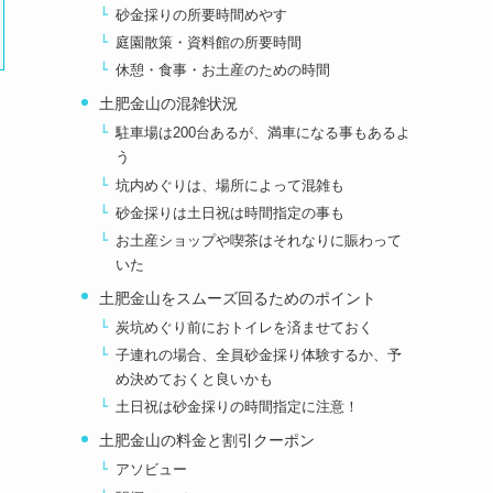
砂金採りの所要時間めやす
庭園散策・資料館の所要時間
休憩・食事・お土産のための時間
土肥金山の混雑状況
駐車場は200台あるが、満車になる事もあるよ
う
坑内めぐりは、場所によって混雑も
砂金採りは土日祝は時間指定の事も
お土産ショップや喫茶はそれなりに賑わって
いた
土肥金山をスムーズ回るためのポイント
炭坑めぐり前におトイレを済ませておく
子連れの場合、全員砂金採り体験するか、予
め決めておくと良いかも
土日祝は砂金採りの時間指定に注意！
土肥金山の料金と割引クーポン
アソビュー