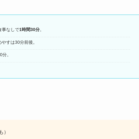
食事なしで
1時間30分
。
やすは30分前後。
0分。
も）