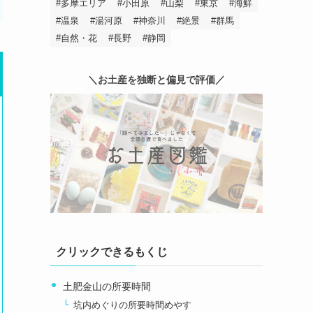
多摩エリア
小田原
山梨
東京
海鮮
温泉
湯河原
神奈川
絶景
群馬
自然・花
長野
静岡
＼お土産を独断と偏見で評価／
クリックできるもくじ
土肥金山の所要時間
坑内めぐりの所要時間めやす