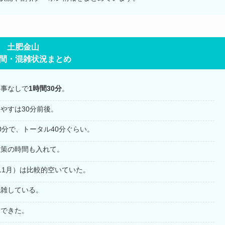
土肥金山
間・混雑状況まとめ
食事なしで
1時間30分
。
やすは30分前後。
0分で、トータル40分ぐらい。
散策の時間も入れて。
（11月）は比較的空いていた。
混雑している。
用できた。