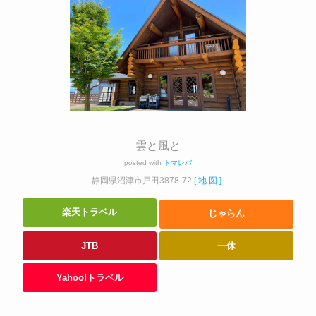
雲と風と
posted with
トマレバ
静岡県沼津市戸田3878-72
[地図]
楽天トラベル
じゃらん
JTB
一休
Yahoo!トラベル