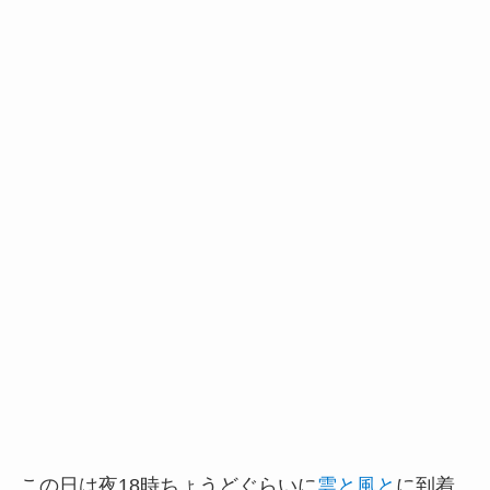
この日は夜18時ちょうどぐらいに
雲と風と
に到着