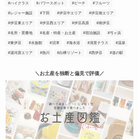
ハイクラス
パワースポット
ビーチ
フルーツ
レジャー施設
下田
伊豆中エリア
伊豆南エリア
伊豆東エリア
伊豆西エリア
伊豆高原
南伊豆
名所・景勝地
名産・特産・お土産
宿泊施設
弓ヶ浜
東伊豆
水族館
沼津
海水浴
清里テラス
温泉
湯河原エリア
熱川
白樺リゾート
西伊豆
道の駅
＼お土産を独断と偏見で評価／