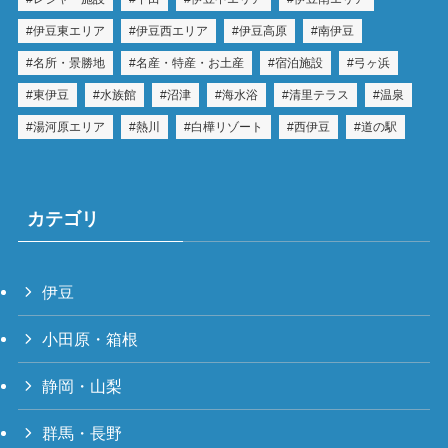
伊豆東エリア
伊豆西エリア
伊豆高原
南伊豆
名所・景勝地
名産・特産・お土産
宿泊施設
弓ヶ浜
東伊豆
水族館
沼津
海水浴
清里テラス
温泉
湯河原エリア
熱川
白樺リゾート
西伊豆
道の駅
カテゴリ
伊豆
小田原・箱根
静岡・山梨
群馬・長野