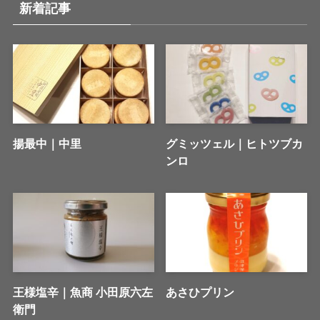
新着記事
揚最中｜中里
グミッツェル｜ヒトツブカ
ンロ
王様塩辛｜魚商 小田原六左
あさひプリン
衛門