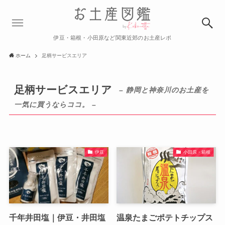
伊豆・箱根・小田原など関東近郊のお土産レポ
ホーム
足柄サービスエリア
足柄サービスエリア
– 静岡と神奈川のお土産を
一気に買うならココ。 –
伊豆
小田原・箱根
千年井田塩｜伊豆・井田塩
温泉たまごポテトチップス