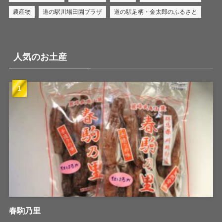
農産物
道の駅川場田園プラザ
道の駅足柄・金太郎のふるさと
人気のお土産
春駒乃里