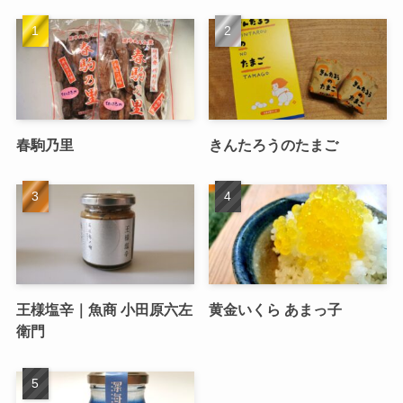
春駒乃里
きんたろうのたまご
王様塩辛｜魚商 小田原六左
黄金いくら あまっ子
衛門