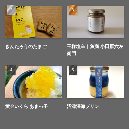
きんたろうのたまご
王様塩辛｜魚商 小田原六左
衛門
黄金いくら あまっ子
沼津深海プリン