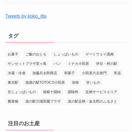
Tweets by koko_itta
タグ
お菓子
ご飯のおとも
しょっぱいもの
ゲートウェイ函南
サンセットプラザ堂ヶ島
パン
ミナカ小田原
伊豆・村の駅
冷蔵・冷凍
加藤兵太郎商店
和菓子
小田原六左衛門
常温
東京駅
漁港の駅TOTOCO小田原
珍味
甘いもの
甘じょっぱいもの
箱根十国峠
調味料
足柄サービスエリア
農産物
道の駅川場田園プラザ
道の駅足柄・金太郎のふるさと
注目のお土産