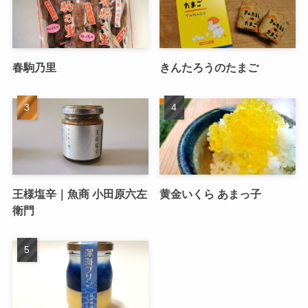
春駒乃里
きんたろうのたまご
王様塩辛｜魚商 小田原六左
黄金いくら あまっ子
衛門