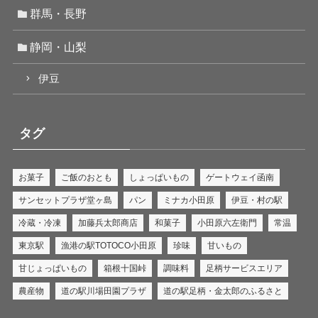
群馬・長野
静岡・山梨
伊豆
タグ
お菓子
ご飯のおとも
しょっぱいもの
ゲートウェイ函南
サンセットプラザ堂ヶ島
パン
ミナカ小田原
伊豆・村の駅
冷蔵・冷凍
加藤兵太郎商店
和菓子
小田原六左衛門
常温
東京駅
漁港の駅TOTOCO小田原
珍味
甘いもの
甘じょっぱいもの
箱根十国峠
調味料
足柄サービスエリア
農産物
道の駅川場田園プラザ
道の駅足柄・金太郎のふるさと