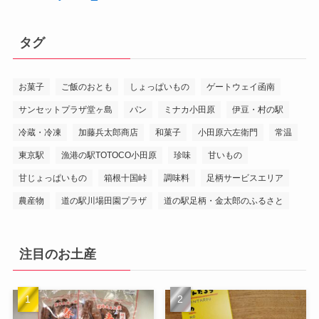
タグ
お菓子
ご飯のおとも
しょっぱいもの
ゲートウェイ函南
サンセットプラザ堂ヶ島
パン
ミナカ小田原
伊豆・村の駅
冷蔵・冷凍
加藤兵太郎商店
和菓子
小田原六左衛門
常温
東京駅
漁港の駅TOTOCO小田原
珍味
甘いもの
甘じょっぱいもの
箱根十国峠
調味料
足柄サービスエリア
農産物
道の駅川場田園プラザ
道の駅足柄・金太郎のふるさと
注目のお土産