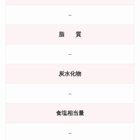
–
脂 質
–
炭水化物
–
食塩相当量
–