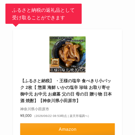
ふるさと納税の返礼品として
受け取ることができます
【ふるさと納税】 ・王様の塩辛 食べきり小パッ
ク 2枚【 惣菜 海鮮 いかの塩辛 珍味 お取り寄せ
御中元 お中元 お歳暮 父の日 母の日 贈り物 日本
酒 焼酎】【神奈川県小田原市】
神奈川県小田原市
¥8,000
（2026/06/22 08:53時点 | 楽天市場調べ）
Amazon