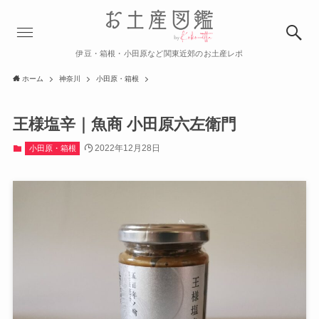
伊豆・箱根・小田原など関東近郊のお土産レポ
ホーム
神奈川
小田原・箱根
王様塩辛｜魚商 小田原六左衛門
2022年12月28日
小田原・箱根