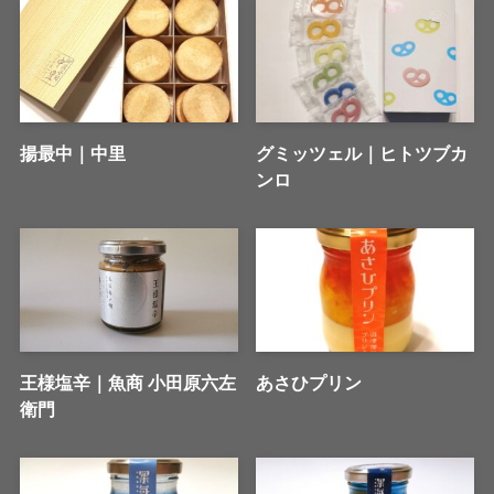
揚最中｜中里
グミッツェル｜ヒトツブカ
ンロ
王様塩辛｜魚商 小田原六左
あさひプリン
衛門