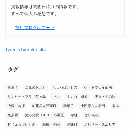
掲載情報は調査日時点の情報です。
すべて個人の感想です。
⇒
旅行ブログはコチラ
Tweets by koko_itta
タグ
お菓子
ご飯のおとも
しょっぱいもの
ゲートウェイ函南
サンセットプラザ堂ヶ島
パン
ミナカ小田原
伊豆・村の駅
冷蔵・冷凍
加藤兵太郎商店
和菓子
小田原六左衛門
常温
東京駅
漁港の駅TOTOCO小田原
珍味
甘いもの
甘じょっぱいもの
箱根十国峠
調味料
足柄サービスエリア