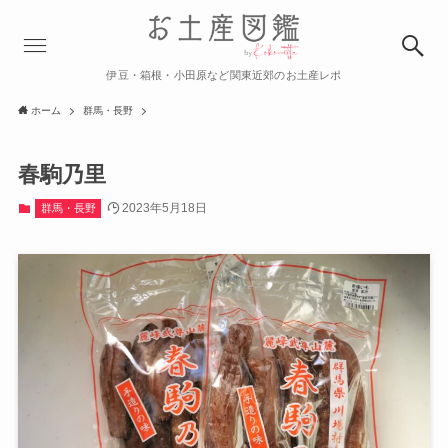
伊豆・箱根・小田原など関東近郊のお土産レポ
ホーム
群馬・長野
春駒乃里
2023年5月18日
群馬・長野