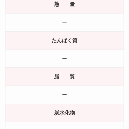
熱 量
ー
たんぱく質
ー
脂 質
ー
炭水化物