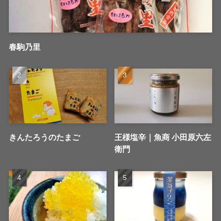
春駒乃里
きんたろうのたまご
王様塩辛｜魚商 小田原六左
衛門