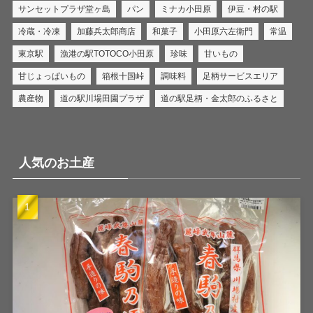
サンセットプラザ堂ヶ島
パン
ミナカ小田原
伊豆・村の駅
冷蔵・冷凍
加藤兵太郎商店
和菓子
小田原六左衛門
常温
東京駅
漁港の駅TOTOCO小田原
珍味
甘いもの
甘じょっぱいもの
箱根十国峠
調味料
足柄サービスエリア
農産物
道の駅川場田園プラザ
道の駅足柄・金太郎のふるさと
人気のお土産