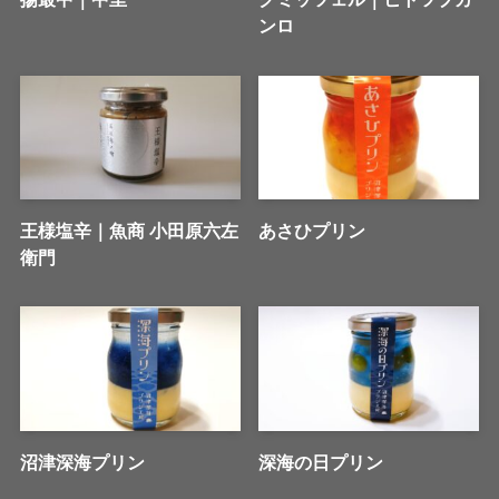
ンロ
王様塩辛｜魚商 小田原六左
あさひプリン
衛門
沼津深海プリン
深海の日プリン