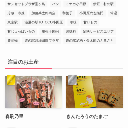
サンセットプラザ堂ヶ島
パン
ミナカ小田原
伊豆・村の駅
冷蔵・冷凍
加藤兵太郎商店
和菓子
小田原六左衛門
常温
東京駅
漁港の駅TOTOCO小田原
珍味
甘いもの
甘じょっぱいもの
箱根十国峠
調味料
足柄サービスエリア
農産物
道の駅川場田園プラザ
道の駅足柄・金太郎のふるさと
注目のお土産
春駒乃里
きんたろうのたまご