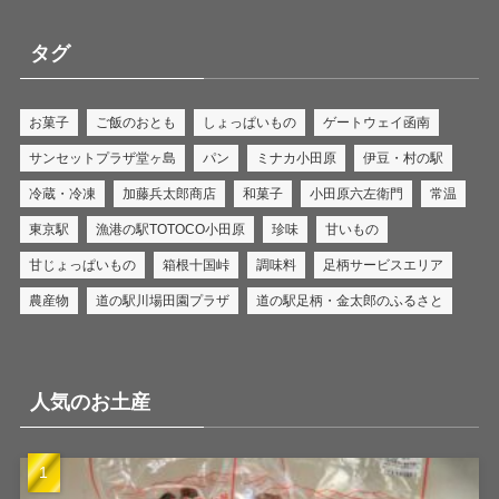
タグ
お菓子
ご飯のおとも
しょっぱいもの
ゲートウェイ函南
サンセットプラザ堂ヶ島
パン
ミナカ小田原
伊豆・村の駅
冷蔵・冷凍
加藤兵太郎商店
和菓子
小田原六左衛門
常温
東京駅
漁港の駅TOTOCO小田原
珍味
甘いもの
甘じょっぱいもの
箱根十国峠
調味料
足柄サービスエリア
農産物
道の駅川場田園プラザ
道の駅足柄・金太郎のふるさと
人気のお土産